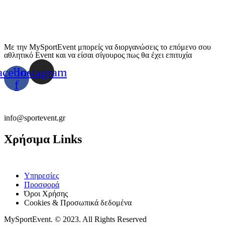
Με την MySportEvent μπορείς να διοργανώσεις το επόμενο σου
αθλητικό Event και να είσαι σίγουρος πως θα έχει επιτυχία
acebook-
Instagram
f
info@sportevent.gr
Χρήσιμα Links
Υπηρεσίες
Προσφορά
Όροι Χρήσης
Cookies & Προσωπικά δεδομένα
MySportEvent. © 2023. All Rights Reserved