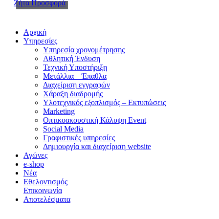
Ζήτα Προσφορά
Αρχική
Υπηρεσίες
Υπηρεσία χρονομέτρησης
Aθλητική Ένδυση
Τεχνική Υποστήριξη
Μετάλλια – Έπαθλα
Διαχείριση εγγραφών
Χάραξη διαδρομής
Υλοτεχνικός εξοπλισμός – Εκτυπώσεις
Marketing
Οπτικοακουστική Κάλυψη Event
Social Media
Γραφιστικές υπηρεσίες
Δημιουργία και διαχείριση website
Αγώνες
e-shop
Νέα
Εθελοντισμός
Επικοινωνία
Αποτελέσματα