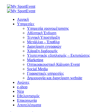
Αρχική
Υπηρεσίες
Υπηρεσία χρονομέτρησης
Aθλητική Ένδυση
Τεχνική Υποστήριξη
Μετάλλια – Έπαθλα
Διαχείριση εγγραφών
Χάραξη διαδρομής
Υλοτεχνικός εξοπλισμός – Εκτυπώσεις
Marketing
Οπτικοακουστική Κάλυψη Event
Social Media
Γραφιστικές υπηρεσίες
Δημιουργία και διαχείριση website
Αγώνες
e-shop
Νέα
Εθελοντισμός
Επικοινωνία
Αποτελέσματα